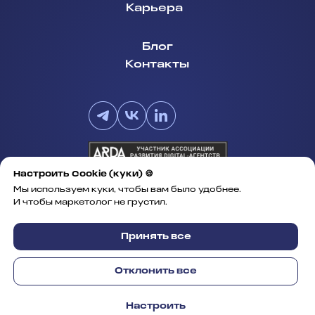
Карьера
Блог
Контакты
Настроить Сookie (куки) 🍪
Мы используем куки, чтобы вам было удобнее.
И чтобы маркетолог не грустил.
ООО «КозиСофт»
Сведения о СОУТ
Принять все
Политика работы с
персональными данными
Отклонить все
Реквизиты
ОЦЕНИТЬ
Настроить
ПРОЕКТ