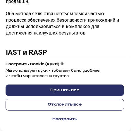
продакшн.
Оба метода являются неотъемлемой частью
процесса обеспечения безопасности приложений и
должны использоваться в комплексе для
достижения наилучших результатов.
IAST и RASP
Настроить Сookie (куки) 🍪
IAST (Interactive Application Security Testing) и RASP
Мы используем куки, чтобы вам было удобнее.
(Runtime Application Self-Protection) — это более
И чтобы маркетолог не грустил.
современные подходы к обеспечению безопасности
приложений, которые предлагают дополнительные
Принять все
возможности по сравнению с традиционными
методами SAST и DAST.
Отклонить все
ОЦЕНИТЬ
IAST (Интерактивное тестирование
Настроить
ПРОЕКТ
безопасности приложений)