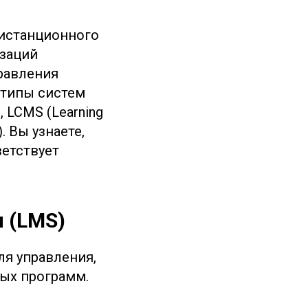
дистанционного
изаций
равления
 типы систем
 LCMS (Learning
. Вы узнаете,
ветствует
 (LMS)
ля управления,
ных программ.
и