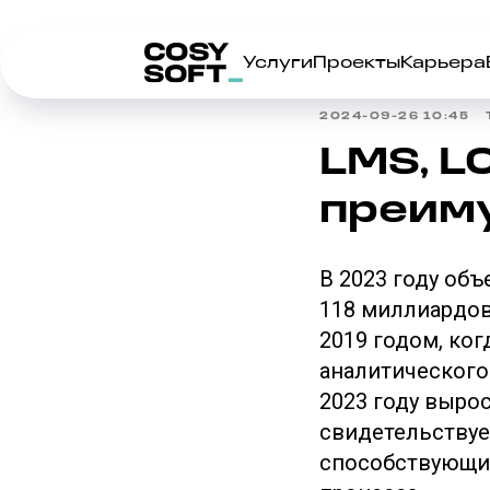
Услуги
Проекты
Карьера
2024-09-26 10:45
LMS, L
преим
В 2023 году об
118 миллиардов
2019 годом, ко
аналитического
2023 году выро
свидетельствуе
способствующи