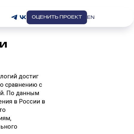
ОЦЕНИТЬ ПРОЕКТ
EN
 и
ологий достиг
по сравнению с
ей. По данным
ения в России в
то
иям,
льного