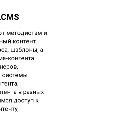
 LCMS
т методистам и
ный контент.
са, шаблоны, а
а-контента.
неров,
ю системы
тента.
тента в разных
имся доступ к
тенту,